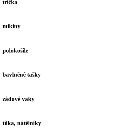
trička
mikiny
polokošile
bavlněné tašky
zádové vaky
tílka, nátělníky