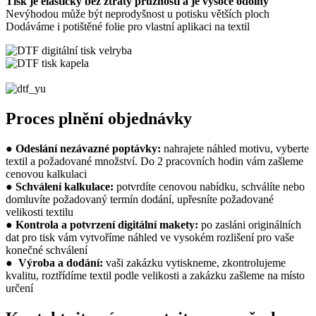
Tisk je elastický bez ztráty pružnosti a je vysoce odolný
Nevýhodou může být neprodyšnost u potisku větších ploch
Dodáváme i potištěné folie pro vlastní aplikaci na textil
Proces plnění objednávky
●
Odeslání nezávazné poptávky:
nahrajete náhled motivu, vyberte
textil a požadované množství. Do 2 pracovních hodin vám zašleme
cenovou kalkulaci
●
Schválení kalkulace:
potvrdíte cenovou nabídku, schválíte nebo
domluvíte požadovaný termín dodání, upřesníte požadované
velikosti textilu
●
Kontrola a potvrzení digitální makety:
po zasláni originálních
dat pro tisk vám vytvoříme náhled ve vysokém rozlišení pro vaše
konečné schválení
●
Výroba a dodání:
vaši zakázku vytiskneme, zkontrolujeme
kvalitu, roztřídíme textil podle velikosti a zakázku zašleme na místo
určení