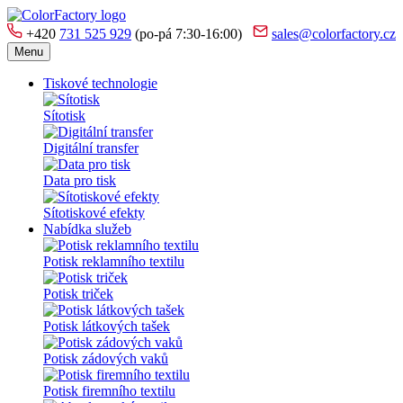
+420
731 525 929
(po-pá 7:30-16:00)
sales@colorfactory.cz
Menu
Tiskové technologie
Sítotisk
Digitální transfer
Data pro tisk
Sítotiskové efekty
Nabídka služeb
Potisk reklamního textilu
Potisk triček
Potisk látkových tašek
Potisk zádových vaků
Potisk firemního textilu