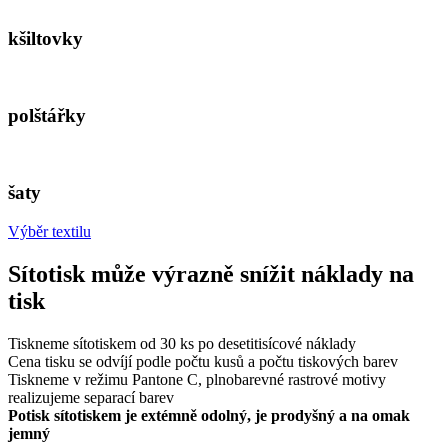
kšiltovky
polštářky
šaty
Výběr textilu
Sítotisk může výrazně snížit náklady na
tisk
Tiskneme sítotiskem od 30 ks po desetitisícové náklady
Cena tisku se odvíjí podle počtu kusů a počtu tiskových barev
Tiskneme v režimu Pantone C, plnobarevné rastrové motivy
realizujeme separací barev
Potisk sítotiskem je extémně odolný, je prodyšný a na omak
jemný