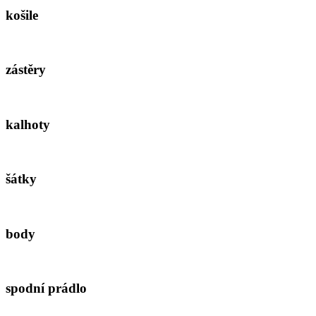
košile
zástěry
kalhoty
šátky
body
spodní prádlo