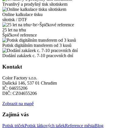
Trvanlivý a prodyšný tisk sítotiskem
Online kalkulace tisku
sítotisk / DTF
25 let na trhu
Špičkové reference
Potisk digitálním transferem od 3 kusů
Dodání zakázek c. 7-10 pracovních dní
Kontakt
Color Factory s.r.o.
Dašická 146, 537 01 Chrudim
IČ: 04655206
DIČ: CZ04655206
Zobrazit na mapě
Zajímá vás
Potisk triček
Potisk látkových tašek
Reference města
Blog