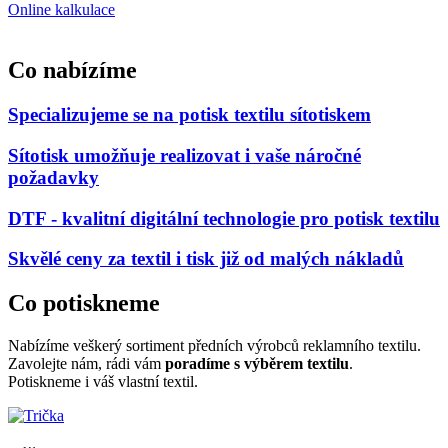
Online kalkulace
Co nabízíme
Specializujeme se na potisk
textilu
sítotiskem
Sítotisk umožňuje realizovat
i vaše
náročné
požadavky
DTF - kvalitní
digitální
technologie
pro potisk textilu
Skvělé
ceny
za textil i tisk již od malých nákladů
Co potiskneme
Nabízíme veškerý sortiment předních výrobců reklamního textilu.
Zavolejte nám, rádi vám
poradíme s výběrem textilu
.
Potiskneme i váš vlastní textil.