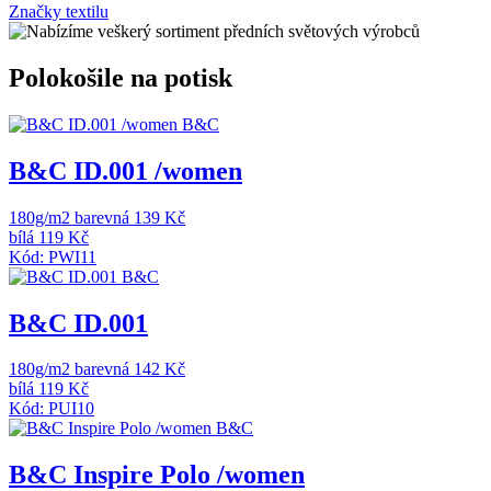
Značky textilu
Polokošile na potisk
B&C
B&C ID.001 /women
180g/m2
barevná 139 Kč
bílá 119 Kč
Kód: PWI11
B&C
B&C ID.001
180g/m2
barevná 142 Kč
bílá 119 Kč
Kód: PUI10
B&C
B&C Inspire Polo /women