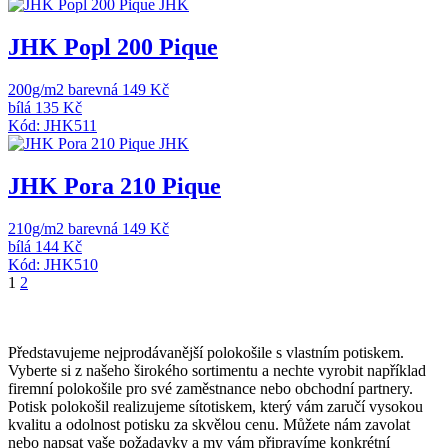
JHK
JHK Popl 200 Pique
200g/m2
barevná 149 Kč
bílá 135 Kč
Kód: JHK511
JHK
JHK Pora 210 Pique
210g/m2
barevná 149 Kč
bílá 144 Kč
Kód: JHK510
1
2
Představujeme nejprodávanější polokošile s vlastním potiskem.
Vyberte si z našeho širokého sortimentu a nechte vyrobit například
firemní polokošile pro své zaměstnance nebo obchodní partnery.
Potisk polokošil realizujeme sítotiskem, který vám zaručí vysokou
kvalitu a odolnost potisku za skvělou cenu. Můžete nám zavolat
nebo napsat vaše požadavky a my vám připravíme konkrétní