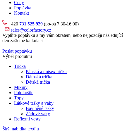
Ceny
Poptávka
Kontakt
+420
731 525 929
(po-pá 7:30-16:00)
sales@colorfactory.cz
Vyplňte poptávku a my vám obratem, nebo nejpozději následující
den zašleme kalkulaci
Poslat poptávku
Výběr produktu
Trička
Pánská a unisex trička
Dámská trička
Dětská trička
Mikiny
Polokošile
Topy
Látkové tašky a vaky
Bavlněné tašky
Zádové vaky
Reflexní vesty
Širší nabídka textilu