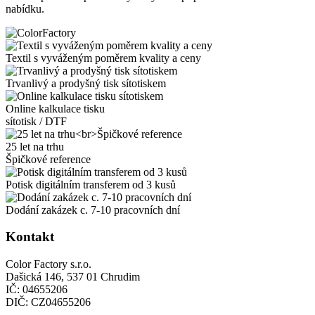
nabídku.
Textil s vyváženým poměrem kvality a ceny
Trvanlivý a prodyšný tisk sítotiskem
Online kalkulace tisku
sítotisk / DTF
25 let na trhu
Špičkové reference
Potisk digitálním transferem od 3 kusů
Dodání zakázek c. 7-10 pracovních dní
Kontakt
Color Factory s.r.o.
Dašická 146, 537 01 Chrudim
IČ: 04655206
DIČ: CZ04655206