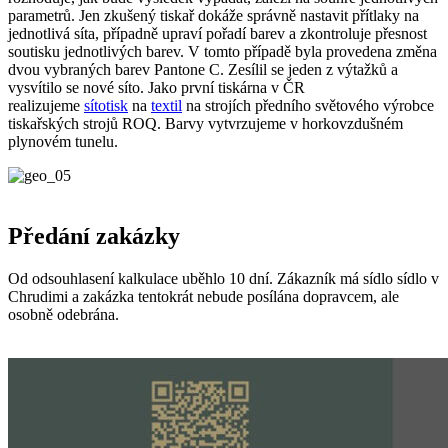
parametrů. Jen zkušený tiskař dokáže správně nastavit přítlaky na
jednotlivá síta, případně upraví pořadí barev a zkontroluje přesnost
soutisku jednotlivých barev. V tomto případě byla provedena změna
dvou vybraných barev Pantone C. Zesílil se jeden z výtažků a
vysvítilo se nové síto. Jako první tiskárna v ČR
realizujeme
sítotisk
na
textil
na strojích předního světového výrobce
tiskařských strojů ROQ. Barvy vytvrzujeme v horkovzdušném
plynovém tunelu.
Předání zakázky
Od odsouhlasení kalkulace uběhlo 10 dní. Zákazník má sídlo sídlo v
Chrudimi a zakázka tentokrát nebude posílána dopravcem, ale
osobně odebrána.