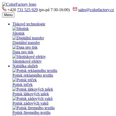
+420
731 525 929
(po-pá 7:30-16:00)
sales@colorfactory.cz
Menu
Tiskové technologie
Sítotisk
Digitální transfer
Data pro tisk
Sítotiskové efekty
Nabídka služeb
Potisk reklamního textilu
Potisk triček
Potisk látkových tašek
Potisk zádových vaků
Potisk firemního textilu