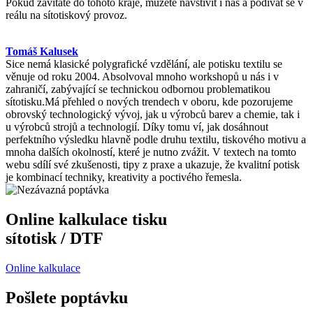
Pokud zavítáte do tohoto kraje, můžete navštívit i nás a podívat se v
reálu na sítotiskový provoz.
Tomáš Kalusek
Sice nemá klasické polygrafické vzdělání, ale potisku textilu se
věnuje od roku 2004. Absolvoval mnoho workshopů u nás i v
zahraničí, zabývající se technickou odbornou problematikou
sítotisku.Má přehled o nových trendech v oboru, kde pozorujeme
obrovský technologický vývoj, jak u výrobců barev a chemie, tak i
u výrobců strojů a technologií. Díky tomu ví, jak dosáhnout
perfektního výsledku hlavně podle druhu textilu, tiskového motivu a
mnoha dalších okolností, které je nutno zvážit. V textech na tomto
webu sdílí své zkušenosti, tipy z praxe a ukazuje, že kvalitní potisk
je kombinací techniky, kreativity a poctivého řemesla.
Online kalkulace tisku
sítotisk / DTF
Online kalkulace
Pošlete poptávku