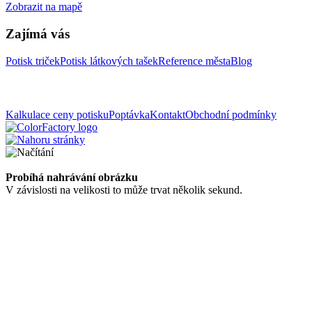
Zobrazit na mapě
Zajímá vás
Potisk triček
Potisk látkových tašek
Reference města
Blog
Kalkulace ceny potisku
Poptávka
Kontakt
Obchodní podmínky
Probíhá nahrávání obrázku
V závislosti na velikosti to může trvat několik sekund.