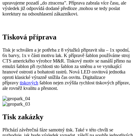
upravujeme pozadí „do ztracena”. Příprava zabrala více času, ale
výsledek již odpovídá dodané předloze ,mohou se tedy poslat
korektury na odsouhlasení zákazníkovi.
Tisková příprava
Tisk je schválen a je potřeba z 8 výtažků připravit síta – 1x spodní,
6x barvy, 1x v části motivu lak. K přípravě šablon používáme stroj
CTS amerického výrobce M&R. Tiskový motiv se nanáší přímo na
emulzi šablon při rychlosti sto šablon za směnu a ve vynikající
hranové ostrosti a bohatosti rastrů. Nová LED osvitová jednotka
oproti klasické výrazně snížila čas osvitu. Digitalizace
přípravy
tiskových
šablon nejen zvýšila rychlost tiskových příprav,
ale rovněž kvalitu a přesnost.
Tisk zakázky
Přichází závěrečná fáze samotný tisk. Také v této chvíli se
rozhoduje, jak bude výsledek vypadat, záleží na souhře jednotlivých