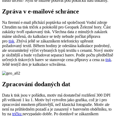
místo určení? Nyní se můžete podívat pod pokličku naší tiskárny.
Zpráva v e-mailové schránce
Na firemní e-mail přichází poptávka od společnosti Vodní zdroje
Chrudim na tisk triček a polokošil pro Geopark Železné hory. Část
zakázky tvoří opakovaný tisk. Všechna data z minulých zakázek
máme uložená, do kalkulace se tedy nebude počítat příprava
pro
tisk
. Zbývá ještě se zákazníkem telefonicky upřesnit
požadovaný textil. Během hodiny je odeslána kalkulace podrobný,
ale srozumitelný výčet vybraných typů textilu s cenami. Nový motiv
je složitější a bude vyžadovat separaci barev. Podle počtu předběžně
určených tiskových barev se stanovuje cena přípravy a cena za
tisk
.
Ještě tentýž den je kalkulace schválena.
Zpracování dodaných dat
Data k tisk jsou v pořádku, motiv má dostatečné rozlišení 300 DPI
při velikosti 1 ku 1. Motiv byl vytvořen jako grafika, což je i pro
zpracování mnohem příznivější, než klasická fotografie. Motiv ale
není na průhledném pozadí a je zasazený v barevném obdélníku, to
by na
tričku
nevypadalo dobře. Po domluvě se zákazníkem