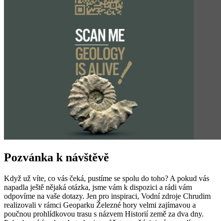
Pozvánka k návštěvě
Když už víte, co vás čeká, pustíme se spolu do toho? A pokud vás
napadla ještě nějaká otázka, jsme vám k dispozici a rádi vám
odpovíme na vaše dotazy. Jen pro inspiraci, Vodní zdroje Chrudim
realizovali v rámci Geoparku Železné hory velmi zajímavou a
poučnou prohlídkovou trasu s názvem Historií země za dva dny.