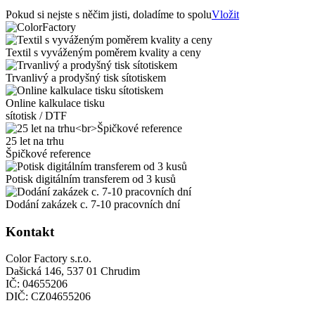
Pokud si nejste s něčim jisti, doladíme to spolu
Vložit
Textil s vyváženým poměrem kvality a ceny
Trvanlivý a prodyšný tisk sítotiskem
Online kalkulace tisku
sítotisk / DTF
25 let na trhu
Špičkové reference
Potisk digitálním transferem od 3 kusů
Dodání zakázek c. 7-10 pracovních dní
Kontakt
Color Factory s.r.o.
Dašická 146, 537 01 Chrudim
IČ: 04655206
DIČ: CZ04655206