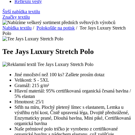
Reflexní vesty
Širší nabídka textilu
Značky textilu
Nabídka textilu
/
Polokošile na potisk
/ Tee Jays Luxury Stretch
Polo
Tee Jays Luxury Stretch Polo
Jiné množství než 100 ks? Zašlete prosím dotaz
Velikosti: S - 5XL
Gramáž: 215 g/m²
Hlavní materiál: 95% certifikovaná organická česaná bavlna /
5% elastan
Hmotnost: 25/1
Střih na míru, Plochý pletený límec s elastanem, Lemka u
výstřihu rybí kost, Čistě upravená léga, Dvojitě předsrážené,
Enzymaticky prané, Dlouhá bavlna, Mini piké, Certifikovaná
organická bavlna
Naše prémiové polo tričko je vyrobeno z certifikované
organické bavlny s nádechem elastanu, což zajišťuje