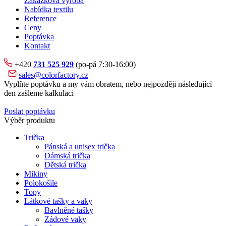
Zakázková výroba
Nabídka textilu
Reference
Ceny
Poptávka
Kontakt
+420
731 525 929
(po-pá 7:30-16:00)
sales@colorfactory.cz
Vyplňte poptávku a my vám obratem, nebo nejpozději následující
den zašleme kalkulaci
Poslat poptávku
Výběr produktu
Trička
Pánská a unisex trička
Dámská trička
Dětská trička
Mikiny
Polokošile
Topy
Látkové tašky a vaky
Bavlněné tašky
Zádové vaky