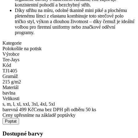
konzistentní pohodlí a bezchybný střih.
Díky střihu na míru, odolné tkanině mini piké a plochému
pletenému límci z elastanu kombinuje toto strečové polo
tričko styl, výkon a dlouhou životnost – díky čemuž je ideální
volbou pro firemní uniformy nebo značkové oděvní
programy.
Kategorie
Polokošile na potisk
Výrobce
Tee-Jays
Kód
TJ1405
Gramáž
215 g/m2
Materiál
bavlna
Velikosti
s, m, l, xl, xxl, 3xl, 4xl, 5xl
barevná 499 Kč
Cena bez DPH při odběru 50 ks
Ceny upřesníme na základě poptávky
Poptat
Dostupné barvy