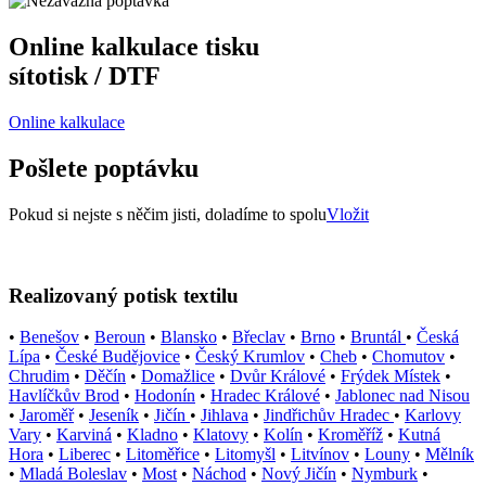
Online kalkulace tisku
sítotisk / DTF
Online kalkulace
Pošlete poptávku
Pokud si nejste s něčim jisti, doladíme to spolu
Vložit
Realizovaný potisk textilu
•
Benešov
•
Beroun
•
Blansko
•
Břeclav
•
Brno
•
Bruntál
•
Česká
Lípa
•
České Budějovice
•
Český Krumlov
•
Cheb
•
Chomutov
•
Chrudim
•
Děčín
•
Domažlice
•
Dvůr Králové
•
Frýdek Místek
•
Havlíčkův Brod
•
Hodonín
•
Hradec Králové
•
Jablonec nad Nisou
•
Jaroměř
•
Jeseník
•
Jičín
•
Jihlava
•
Jindřichův Hradec
•
Karlovy
Vary
•
Karviná
•
Kladno
•
Klatovy
•
Kolín
•
Kroměříž
•
Kutná
Hora
•
Liberec
•
Litoměřice
•
Litomyšl
•
Litvínov
•
Louny
•
Mělník
•
Mladá Boleslav
•
Most
•
Náchod
•
Nový Jičín
•
Nymburk
•