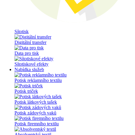
Sítotisk
Digitální transfer
Data pro tisk
Sítotiskové efekty
Nabídka služeb
Potisk reklamního textilu
Potisk triček
Potisk látkových tašek
Potisk zádových vaků
Potisk firemního textilu
Absolventský textil