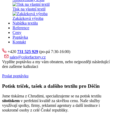
Tisk na vlastní textil
Zakázková výroba
Nabídka textilu
Reference
Ceny
Poptávka
Kontakt
+420
731 525 929
(po-pá 7:30-16:00)
sales@colorfactory.cz
Vyplňte poptávku a my vám obratem, nebo nejpozději následující
den zašleme kalkulaci
Poslat poptávku
Potisk triček, tašek a dalšího textilu pro Děčín
Jsme tiskárna z Chrudimi, specializujeme se na potisk textilu
sítotiskem
v perfektní kvalitě za skvělou cenu. Naše služby
využívají spolky, firmy, reklamní agentury a další instituce i
soukromé osoby z celé České republiky.