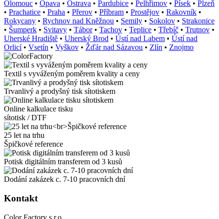
Olomouc
•
Opava
•
Ostrava
•
Pardubice
•
Pelhřimov
•
Písek
•
Plzeň
•
Prachatice
•
Praha
•
Přerov
•
Příbram
•
Prostějov
•
Rakovník
•
Rokycany
•
Rychnov nad Kněžnou
•
Semily
•
Sokolov
•
Strakonice
•
Šumperk
•
Svitavy
•
Tábor
•
Tachov
•
Teplice
•
Třebíč
•
Trutnov
•
Uherské Hradiště
•
Uherský Brod
•
Ústí nad Labem
•
Ústí nad
Orlicí
•
Vsetín
•
Vyškov
•
Žďár nad Sázavou
•
Zlín
•
Znojmo
Textil s vyváženým poměrem kvality a ceny
Trvanlivý a prodyšný tisk sítotiskem
Online kalkulace tisku
sítotisk / DTF
25 let na trhu
Špičkové reference
Potisk digitálním transferem od 3 kusů
Dodání zakázek c. 7-10 pracovních dní
Kontakt
Color Factory s.r.o.