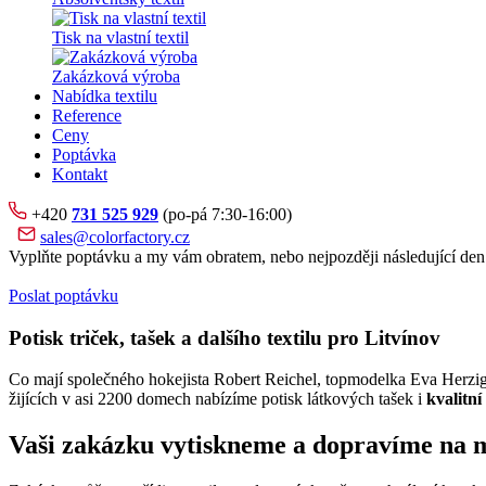
Tisk na vlastní textil
Zakázková výroba
Nabídka textilu
Reference
Ceny
Poptávka
Kontakt
+420
731 525 929
(po-pá 7:30-16:00)
sales@colorfactory.cz
Vyplňte poptávku a my vám obratem, nebo nejpozději následující den
Poslat poptávku
Potisk triček, tašek a dalšího textilu pro Litvínov
Co mají společného hokejista Robert Reichel, topmodelka Eva Herzig
žijících v asi 2200 domech nabízíme potisk látkových tašek i
kvalitní 
Vaši zakázku vytiskneme a dopravíme na mí