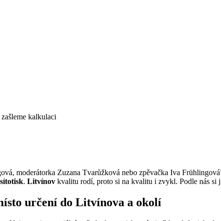
 zašleme kalkulaci
ová, moderátorka Zuzana Tvarůžková nebo zpěvačka Iva Frühlingová? Vš
sítotisk
.
Litvínov
kvalitu rodí, proto si na kvalitu i zvykl. Podle nás si j
sto určení do Litvínova a okolí