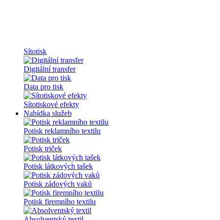
Sítotisk
Digitální transfer
Data pro tisk
Sítotiskové efekty
Nabídka služeb
Potisk reklamního textilu
Potisk triček
Potisk látkových tašek
Potisk zádových vaků
Potisk firemního textilu
Absolventský textil