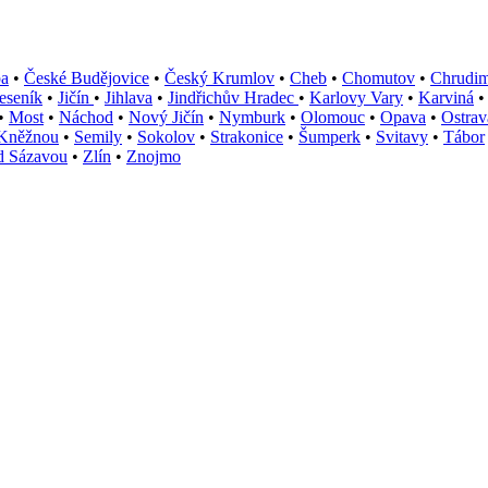
pa
•
České Budějovice
•
Český Krumlov
•
Cheb
•
Chomutov
•
Chrudi
eseník
•
Jičín
•
Jihlava
•
Jindřichův Hradec
•
Karlovy Vary
•
Karviná
•
Most
•
Náchod
•
Nový Jičín
•
Nymburk
•
Olomouc
•
Opava
•
Ostrav
 Kněžnou
•
Semily
•
Sokolov
•
Strakonice
•
Šumperk
•
Svitavy
•
Tábor
d Sázavou
•
Zlín
•
Znojmo