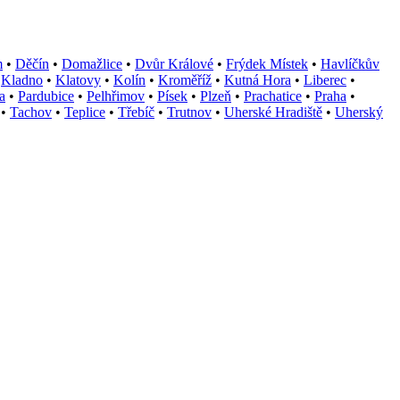
m
•
Děčín
•
Domažlice
•
Dvůr Králové
•
Frýdek Místek
•
Havlíčkův
•
Kladno
•
Klatovy
•
Kolín
•
Kroměříž
•
Kutná Hora
•
Liberec
•
a
•
Pardubice
•
Pelhřimov
•
Písek
•
Plzeň
•
Prachatice
•
Praha
•
•
Tachov
•
Teplice
•
Třebíč
•
Trutnov
•
Uherské Hradiště
•
Uherský