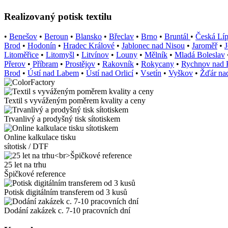
Realizovaný potisk textilu
•
Benešov
•
Beroun
•
Blansko
•
Břeclav
•
Brno
•
Bruntál
•
Česká Lí
Brod
•
Hodonín
•
Hradec Králové
•
Jablonec nad Nisou
•
Jaroměř
•
J
Litoměřice
•
Litomyšl
•
Litvínov
•
Louny
•
Mělník
•
Mladá Boleslav
Přerov
•
Příbram
•
Prostějov
•
Rakovník
•
Rokycany
•
Rychnov nad
Brod
•
Ústí nad Labem
•
Ústí nad Orlicí
•
Vsetín
•
Vyškov
•
Žďár na
Textil s vyváženým poměrem kvality a ceny
Trvanlivý a prodyšný tisk sítotiskem
Online kalkulace tisku
sítotisk / DTF
25 let na trhu
Špičkové reference
Potisk digitálním transferem od 3 kusů
Dodání zakázek c. 7-10 pracovních dní