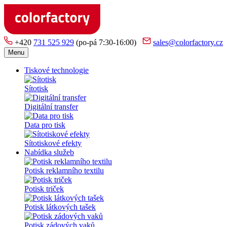
+420
731 525 929
(po-pá 7:30-16:00)
sales@colorfactory.cz
Menu
Tiskové technologie
Sítotisk
Digitální transfer
Data pro tisk
Sítotiskové efekty
Nabídka služeb
Potisk reklamního textilu
Potisk triček
Potisk látkových tašek
Potisk zádových vaků