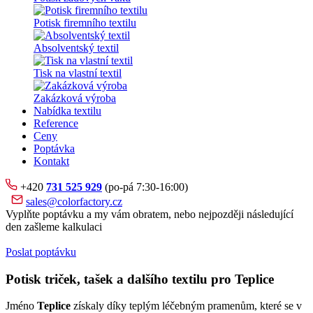
Potisk firemního textilu
Absolventský textil
Tisk na vlastní textil
Zakázková výroba
Nabídka textilu
Reference
Ceny
Poptávka
Kontakt
+420
731 525 929
(po-pá 7:30-16:00)
sales@colorfactory.cz
Vyplňte poptávku a my vám obratem, nebo nejpozději následující
den zašleme kalkulaci
Poslat poptávku
Potisk triček, tašek a dalšího textilu pro Teplice
Jméno
Teplice
získaly díky teplým léčebným pramenům, které se v