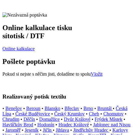
Online kalkulace tisku
sítotisk / DTF
Online kalkulace
Pošlete poptávku
Pokud si nejste s něčim jisti, doladíme to spolu
Vložit
Realizovaný potisk textilu
•
Benešov
•
Beroun
•
Blansko
•
Břeclav
•
Brno
•
Bruntál
•
Česká
Lípa
•
České Budějovice
•
Český Krumlov
•
Cheb
•
Chomutov
•
Chrudim
•
Děčín
•
Domažlice
•
Dvůr Králové
•
Frýdek Místek
•
Havlíčkův Brod
•
Hodonín
•
Hradec Králové
•
Jablonec nad Nisou
•
Jaroměř
•
Jeseník
•
Jičín
•
Jihlava
•
Jindřichův Hradec
•
Karlovy