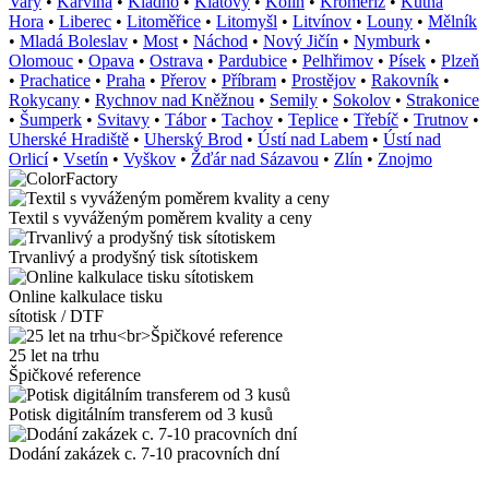
Vary
•
Karviná
•
Kladno
•
Klatovy
•
Kolín
•
Kroměříž
•
Kutná
Hora
•
Liberec
•
Litoměřice
•
Litomyšl
•
Litvínov
•
Louny
•
Mělník
•
Mladá Boleslav
•
Most
•
Náchod
•
Nový Jičín
•
Nymburk
•
Olomouc
•
Opava
•
Ostrava
•
Pardubice
•
Pelhřimov
•
Písek
•
Plzeň
•
Prachatice
•
Praha
•
Přerov
•
Příbram
•
Prostějov
•
Rakovník
•
Rokycany
•
Rychnov nad Kněžnou
•
Semily
•
Sokolov
•
Strakonice
•
Šumperk
•
Svitavy
•
Tábor
•
Tachov
•
Teplice
•
Třebíč
•
Trutnov
•
Uherské Hradiště
•
Uherský Brod
•
Ústí nad Labem
•
Ústí nad
Orlicí
•
Vsetín
•
Vyškov
•
Žďár nad Sázavou
•
Zlín
•
Znojmo
Textil s vyváženým poměrem kvality a ceny
Trvanlivý a prodyšný tisk sítotiskem
Online kalkulace tisku
sítotisk / DTF
25 let na trhu
Špičkové reference
Potisk digitálním transferem od 3 kusů
Dodání zakázek c. 7-10 pracovních dní