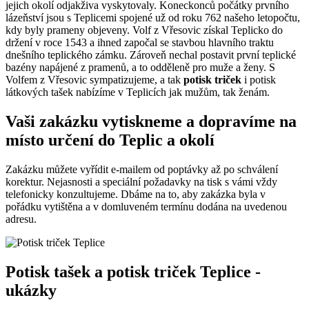
jejich okolí odjakživa vyskytovaly. Koneckonců počátky prvního
lázeňství jsou s Teplicemi spojené už od roku 762 našeho letopočtu,
kdy byly prameny objeveny. Volf z Vřesovic získal Teplicko do
držení v roce 1543 a ihned započal se stavbou hlavního traktu
dnešního teplického zámku. Zároveň nechal postavit první teplické
bazény napájené z pramenů, a to odděleně pro muže a ženy. S
Volfem z Vřesovic sympatizujeme, a tak
potisk triček
i potisk
látkových tašek nabízíme v Teplicích jak mužům, tak ženám.
Vaši zakázku vytiskneme a dopravíme na
místo určení do Teplic a okolí
Zakázku můžete vyřídit e-mailem od poptávky až po schválení
korektur. Nejasnosti a speciální požadavky na tisk s vámi vždy
telefonicky konzultujeme. Dbáme na to, aby zakázka byla v
pořádku vytištěna a v domluveném termínu dodána na uvedenou
adresu.
Potisk tašek a potisk triček Teplice -
ukázky