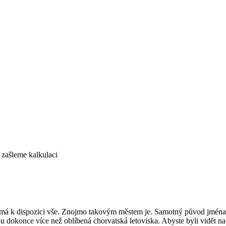
 zašleme kalkulaci
 že má k dispozici vše. Znojmo takovým městem je. Samotný původ jmén
ou dokonce více než oblíbená chorvatská letoviska. Abyste byli vidět na