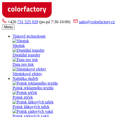
+420
731 525 929
(po-pá 7:30-16:00)
sales@colorfactory.cz
Menu
Tiskové technologie
Sítotisk
Digitální transfer
Data pro tisk
Sítotiskové efekty
Nabídka služeb
Potisk reklamního textilu
Potisk triček
Potisk látkových tašek
Potisk zádových vaků