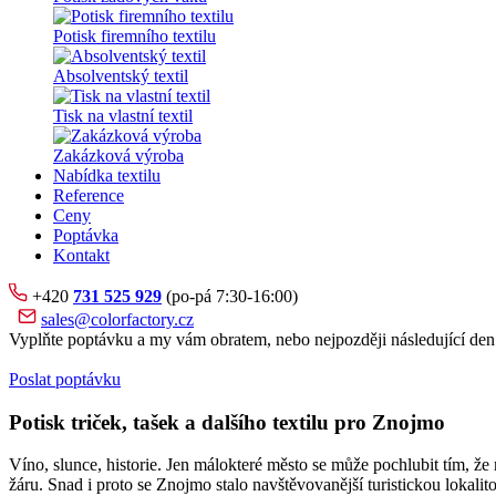
Potisk firemního textilu
Absolventský textil
Tisk na vlastní textil
Zakázková výroba
Nabídka textilu
Reference
Ceny
Poptávka
Kontakt
+420
731 525 929
(po-pá 7:30-16:00)
sales@colorfactory.cz
Vyplňte poptávku a my vám obratem, nebo nejpozději následující den
Poslat poptávku
Potisk triček, tašek a dalšího textilu pro Znojmo
Víno, slunce, historie. Jen málokteré město se může pochlubit tím,
žáru. Snad i proto se Znojmo stalo navštěvovanější turistickou lokalit