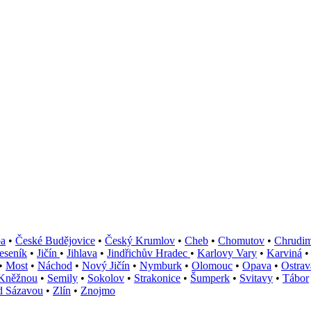
pa
•
České Budějovice
•
Český Krumlov
•
Cheb
•
Chomutov
•
Chrudi
eseník
•
Jičín
•
Jihlava
•
Jindřichův Hradec
•
Karlovy Vary
•
Karviná
•
Most
•
Náchod
•
Nový Jičín
•
Nymburk
•
Olomouc
•
Opava
•
Ostrav
 Kněžnou
•
Semily
•
Sokolov
•
Strakonice
•
Šumperk
•
Svitavy
•
Tábor
d Sázavou
•
Zlín
•
Znojmo