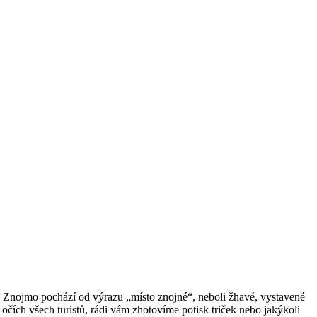
a Znojmo pochází od výrazu „místo znojné“, neboli žhavé, vystavené
 očích všech turistů, rádi vám zhotovíme potisk triček nebo jakýkoli