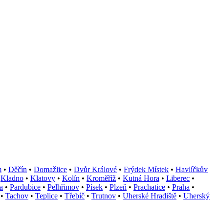
m
•
Děčín
•
Domažlice
•
Dvůr Králové
•
Frýdek Místek
•
Havlíčkův
•
Kladno
•
Klatovy
•
Kolín
•
Kroměříž
•
Kutná Hora
•
Liberec
•
a
•
Pardubice
•
Pelhřimov
•
Písek
•
Plzeň
•
Prachatice
•
Praha
•
•
Tachov
•
Teplice
•
Třebíč
•
Trutnov
•
Uherské Hradiště
•
Uherský