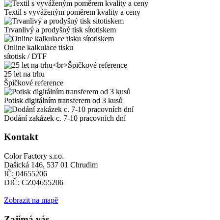
Textil s vyváženým poměrem kvality a ceny
Trvanlivý a prodyšný tisk sítotiskem
Online kalkulace tisku
sítotisk / DTF
25 let na trhu
Špičkové reference
Potisk digitálním transferem od 3 kusů
Dodání zakázek c. 7-10 pracovních dní
Kontakt
Color Factory s.r.o.
Dašická 146, 537 01 Chrudim
IČ: 04655206
DIČ: CZ04655206
Zobrazit na mapě
Zajímá vás