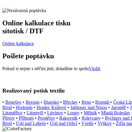
Online kalkulace tisku
sítotisk / DTF
Online kalkulace
Pošlete poptávku
Pokud si nejste s něčim jisti, doladíme to spolu
Vložit
Realizovaný potisk textilu
•
Benešov
•
Beroun
•
Blansko
•
Břeclav
•
Brno
•
Bruntál
•
Česká Lí
Brod
•
Hodonín
•
Hradec Králové
•
Jablonec nad Nisou
•
Jaroměř
•
J
Litoměřice
•
Litomyšl
•
Litvínov
•
Louny
•
Mělník
•
Mladá Boleslav
Přerov
•
Příbram
•
Prostějov
•
Rakovník
•
Rokycany
•
Rychnov nad
Brod
•
Ústí nad Labem
•
Ústí nad Orlicí
•
Vsetín
•
Vyškov
•
Žďár na