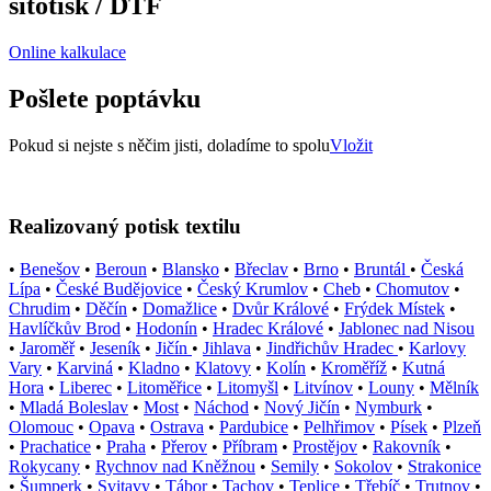
sítotisk / DTF
Online kalkulace
Pošlete poptávku
Pokud si nejste s něčim jisti, doladíme to spolu
Vložit
Realizovaný potisk textilu
•
Benešov
•
Beroun
•
Blansko
•
Břeclav
•
Brno
•
Bruntál
•
Česká
Lípa
•
České Budějovice
•
Český Krumlov
•
Cheb
•
Chomutov
•
Chrudim
•
Děčín
•
Domažlice
•
Dvůr Králové
•
Frýdek Místek
•
Havlíčkův Brod
•
Hodonín
•
Hradec Králové
•
Jablonec nad Nisou
•
Jaroměř
•
Jeseník
•
Jičín
•
Jihlava
•
Jindřichův Hradec
•
Karlovy
Vary
•
Karviná
•
Kladno
•
Klatovy
•
Kolín
•
Kroměříž
•
Kutná
Hora
•
Liberec
•
Litoměřice
•
Litomyšl
•
Litvínov
•
Louny
•
Mělník
•
Mladá Boleslav
•
Most
•
Náchod
•
Nový Jičín
•
Nymburk
•
Olomouc
•
Opava
•
Ostrava
•
Pardubice
•
Pelhřimov
•
Písek
•
Plzeň
•
Prachatice
•
Praha
•
Přerov
•
Příbram
•
Prostějov
•
Rakovník
•
Rokycany
•
Rychnov nad Kněžnou
•
Semily
•
Sokolov
•
Strakonice
•
Šumperk
•
Svitavy
•
Tábor
•
Tachov
•
Teplice
•
Třebíč
•
Trutnov
•