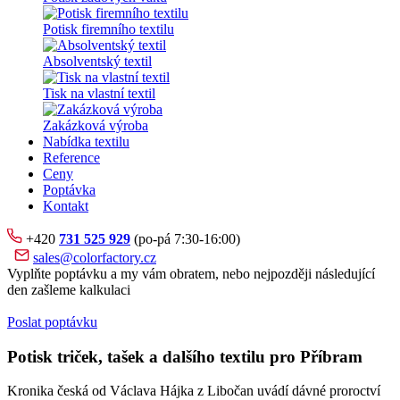
Potisk firemního textilu
Absolventský textil
Tisk na vlastní textil
Zakázková výroba
Nabídka textilu
Reference
Ceny
Poptávka
Kontakt
+420
731 525 929
(po-pá 7:30-16:00)
sales@colorfactory.cz
Vyplňte poptávku a my vám obratem, nebo nejpozději následující
den zašleme kalkulaci
Poslat poptávku
Potisk triček, tašek a dalšího textilu pro Příbram
Kronika česká od Václava Hájka z Libočan uvádí dávné proroctví