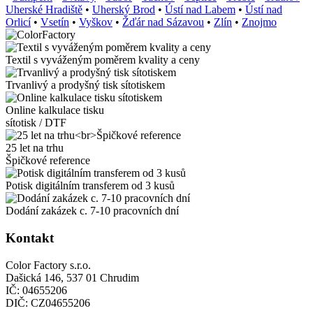
Uherské Hradiště
•
Uherský Brod
•
Ústí nad Labem
•
Ústí nad
Orlicí
•
Vsetín
•
Vyškov
•
Žďár nad Sázavou
•
Zlín
•
Znojmo
Textil s vyváženým poměrem kvality a ceny
Trvanlivý a prodyšný tisk sítotiskem
Online kalkulace tisku
sítotisk / DTF
25 let na trhu
Špičkové reference
Potisk digitálním transferem od 3 kusů
Dodání zakázek c. 7-10 pracovních dní
Kontakt
Color Factory s.r.o.
Dašická 146, 537 01 Chrudim
IČ: 04655206
DIČ: CZ04655206